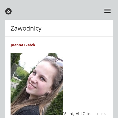
Skip
Klub Sportowy Tęcza-
to
Kielce
open
content
Społem w Kielcach
menu
Zawodnicy
Joanna Białek
16 lat, VI LO im. Juliusza