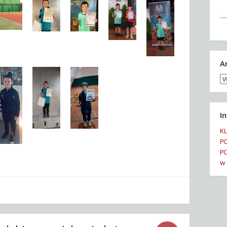
A
Ar
wi
I
K
P
PO
w 