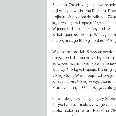
Zuzanna Znojek zajęła pierwsze mie
najlżejszą zawodniczką Pucharu. Popr
trójboju. W przysiadzie zaliczyła 70
kg, uzyskując w trójboju 217,5 kg.
W juniorkach do lat 20 wystartowała 
w kategorii do 63 kg. W przysiadzi
martwym ciągu 105 kg, co dało 240 kg 
W juniorach do lat 18 wystartowało 
miejsce w kategorii do 74 kg zaliczaj
kg w wyciskaniu leżąc i kolejną życi
życiowy 450 kg w trójboju. Do drugieg
90 kg, Oskar Wiejas poprawił swoje r
w przysiadzie, 90 kg w wyciskaniu le
Start był udany – Oskar Wiejas zaliczy
Kolejni dwaj zawodnicy „Tęczy-Społem
Curyło tym razem obniżył wagę ciała do
próba ataku na rekord Polski na 283