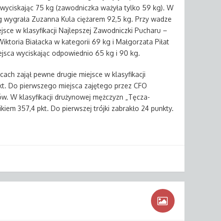
wyciskając 75 kg (zawodniczka ważyła tylko 59 kg). W
kg wygrała Zuzanna Kula ciężarem 92,5 kg. Przy wadze
ejsce w klasyfikacji Najlepszej Zawodniczki Pucharu –
iktoria Białacka w kategorii 69 kg i Małgorzata Piłat
iejsca wyciskając odpowiednio 65 kg i 90 kg.
ach zajął pewne drugie miejsce w klasyfikacji
kt. Do pierwszego miejsca zajętego przez CFO
w. W klasyfikacji drużynowej mężczyzn „Tęcza-
kiem 357,4 pkt. Do pierwszej trójki zabrakło 24 punkty.