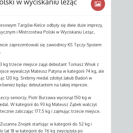
olski w wyciskaniu leżąc
sowym Targów-Kielce odbyły się dwie duże imprezy,
sycznym i Mistrzostwa Polski w Wyciskaniu Leżąc.
micie zaprezentowali się zawodnicy KS Tęczy-Społem
.
93 kg trzecie miejsce zajął debiutant Tomasz Wnuk z
ejsce wywalczył Mateusz Patyna w kategorii 74 kg, ale
ając 120 kg. Srebrny medal zdobył Jakub Badoń w
, również będąc debiutantem na takiej imprezie.
leccy seniorzy. Piotr Burzawa wycisnął 150 kg w
edal. W kategorii do 93 kg Mateusz Ząbek walczył
ecznie zaliczając 177,5 kg i zajmując trzecie miejsce.
Zuzanna Znojek startując w kategorii do 52 kg i
do lat 18 w kategorii do 76 kg zwyciężyła po