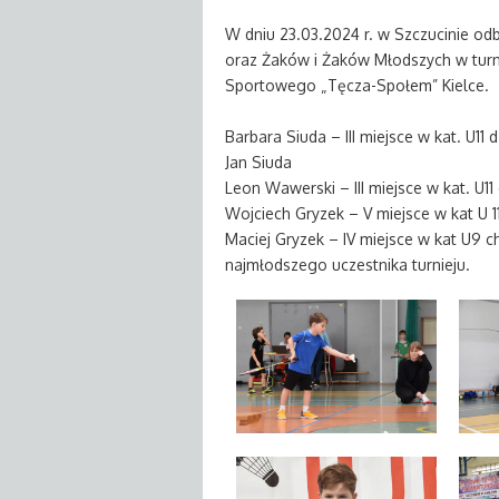
W dniu 23.03.2024 r. w Szczucinie odb
oraz Żaków i Żaków Młodszych w turnie
Sportowego „Tęcza-Społem” Kielce.
Barbara Siuda – III miejsce w kat. U11 
Jan Siuda
Leon Wawerski – III miejsce w kat. U1
Wojciech Gryzek – V miejsce w kat U 
Maciej Gryzek – IV miejsce w kat U9 
najmłodszego uczestnika turnieju.