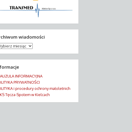
rchiwum wiadomości
chiwum
adomości
nformacje
LAUZULA INFORMACYJNA
OLITYKA PRYWATNOŚCI
LITYKA i procedury ochrony małoletnich
KS Tęcza-Społem w Kielcach