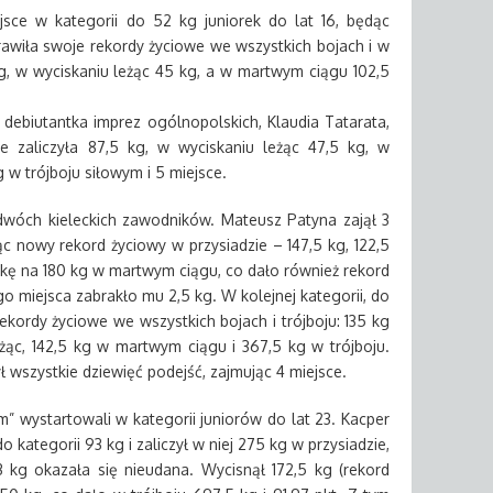
jsce w kategorii do 52 kg juniorek do lat 16, będąc
awiła swoje rekordy życiowe we wszystkich bojach i w
 kg, w wyciskaniu leżąc 45 kg, a w martwym ciągu 102,5
debiutantka imprez ogólnopolskich, Klaudia Tatarata,
e zaliczyła 87,5 kg, w wyciskaniu leżąc 47,5 kg, w
w trójboju siłowym i 5 miejsce.
dwóch kieleckich zawodników. Mateusz Patyna zajął 3
ąc nowy rekord życiowy w przysiadzie – 147,5 kg, 122,5
ówkę na 180 kg w martwym ciągu, co dało również rekord
o miejsca zabrakło mu 2,5 kg. W kolejnej kategorii, do
ekordy życiowe we wszystkich bojach i trójboju: 135 kg
żąc, 142,5 kg w martwym ciągu i 367,5 kg w trójboju.
ł wszystkie dziewięć podejść, zajmując 4 miejsce.
” wystartowali w kategorii juniorów do lat 23. Kacper
 kategorii 93 kg i zaliczył w niej 275 kg w przysiadzie,
 kg okazała się nieudana. Wycisnął 172,5 kg (rekord