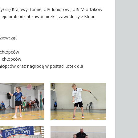
ył się Krajowy Turniej U19 Juniorów , U15 Młodzików
ju brali udział zawodniczki i zawodnicy z Klubu
dziewcząt
1 chłopców
11 chłopców
chłopców oraz nagrodą w postaci lotek dla