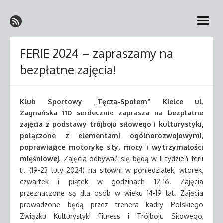
Skip
Klub Sportowy Tęcza-
to
Kielce
open
content
Społem w Kielcach
menu
FERIE 2024 – zapraszamy na
bezpłatne zajęcia!
Klub Sportowy „Tęcza-Społem” Kielce ul.
Zagnańska 110 serdecznie zaprasza na bezpłatne
zajęcia z podstawy trójboju siłowego i kulturystyki,
połączone z elementami ogólnorozwojowymi,
poprawiające motorykę siły, mocy i wytrzymałości
mięśniowej
. Zajęcia odbywać się będą w II tydzień ferii
tj. (19-23 luty 2024) na siłowni w poniedziałek, wtorek,
czwartek i piątek w godzinach 12-16. Zajęcia
przeznaczone są dla osób w wieku 14-19 lat. Zajęcia
prowadzone będą przez trenera kadry Polskiego
Związku Kulturystyki Fitness i Trójboju Siłowego,