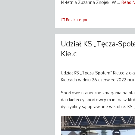
14-letnia Zuzanna Znojek. W …
Read M
Bez kategorii
Udział KS „Tęcza-Społe
Kielc
Udział KS „Tęcza-Społem” Kielce z ok
Kielcach w dniu 26 czerwiec 2022 m.in.
Sportowe i taneczne zmagania na plac
dali kieleccy sportowcy m.in. nasz k
dyscypliny są uprawiane w klubie. KS 