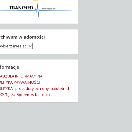
rchiwum wiadomości
chiwum
adomości
nformacje
LAUZULA INFORMACYJNA
OLITYKA PRYWATNOŚCI
LITYKA i procedury ochrony małoletnich
KS Tęcza-Społem w Kielcach