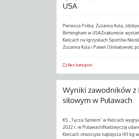
USA
Pierwsza Polka, Zuzanna Kula, zdobyw
Birmingham w USAZnakomicie wystar
Kielcach na Igrzyskach Sportów Nieo
Zuzanna Kula i Paweł Ośmiałowski, p
Bez kategorii
Wyniki zawodników z P
siłowym w Puławach
KS „Tęcza-Społem” w Kielcach wygryw
2022 r. w Puławach!Nadzwyczaj udan
Kielcach otworzyła najlżejsza (43 kg 