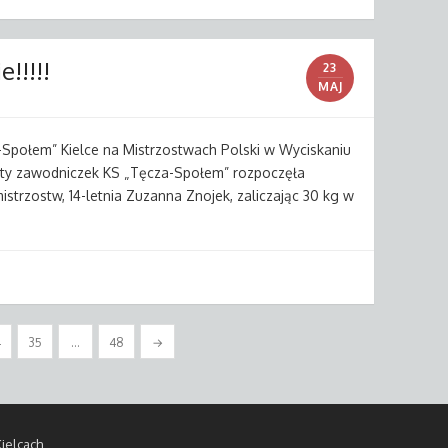
!!!!!
23
MAJ
Społem” Kielce na Mistrzostwach Polski w Wyciskaniu
rty zawodniczek KS „Tęcza-Społem” rozpoczęła
istrzostw, 14-letnia Zuzanna Znojek, zaliczając 30 kg w
4
35
…
48
→
ielcach