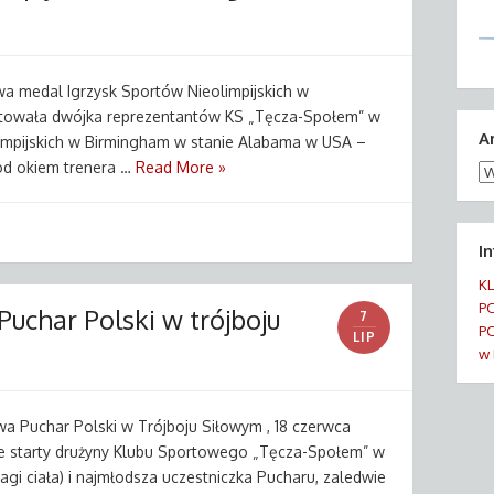
a medal Igrzysk Sportów Nieolimpijskich w
towała dwójka reprezentantów KS „Tęcza-Społem” w
A
limpijskich w Birmingham w stanie Alabama w USA –
od okiem trenera …
Read More »
Ar
wi
I
K
P
uchar Polski w trójboju
7
PO
LIP
w 
a Puchar Polski w Trójboju Siłowym , 18 czerwca
e starty drużyny Klubu Sportowego „Tęcza-Społem” w
wagi ciała) i najmłodsza uczestniczka Pucharu, zaledwie