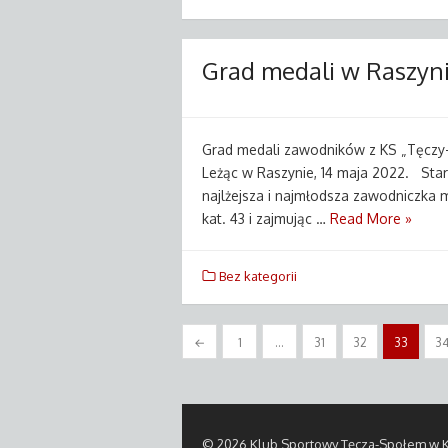
Grad medali w Raszynie
Grad medali zawodników z KS „Tęczy-
Leżąc w Raszynie, 14 maja 2022. Sta
najlżejsza i najmłodsza zawodniczka m
kat. 43 i zajmując …
Read More »
Bez kategorii
Stronicowanie
←
1
…
31
32
33
3
wpisów
© 2026 Klub Sportowy Tęcza-Społem w K