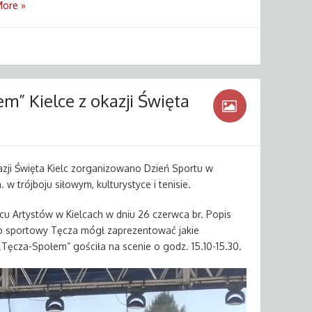
ore »
m” Kielce z okazji Święta
azji Święta Kielc zorganizowano Dzień Sportu w
 w trójboju siłowym, kulturystyce i tenisie.
u Artystów w Kielcach w dniu 26 czerwca br. Popis
lub sportowy Tęcza mógł zaprezentować jakie
„Tęcza-Społem” gościła na scenie o godz. 15.10-15.30.